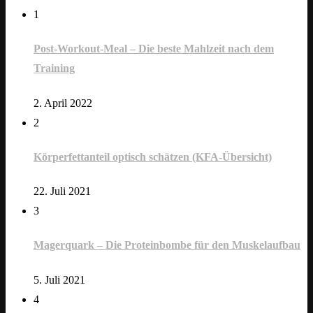
1
Post-Workout-Meal – Die beste Mahlzeit nach dem
Training
2. April 2022
2
Körperfettanteil optisch schätzen (KFA-Übersicht)
22. Juli 2021
3
Magerquark – Die Proteinbombe für den Muskelaufbau
5. Juli 2021
4