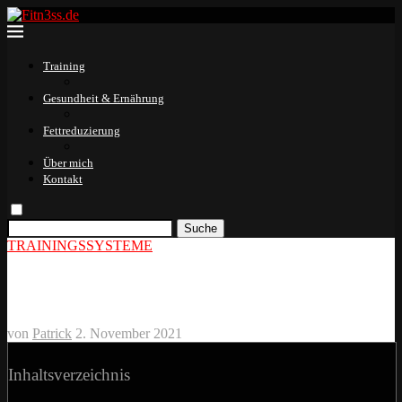
Training
Gesundheit & Ernährung
Fettreduzierung
Über mich
Kontakt
Suche
TRAININGSSYSTEME
Hatfield Training
von
Patrick
2. November 2021
Inhaltsverzeichnis