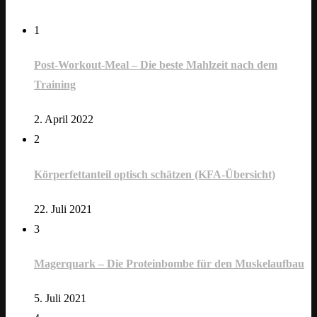
1
Post-Workout-Meal – Die beste Mahlzeit nach dem
Training
2. April 2022
2
Körperfettanteil optisch schätzen (KFA-Übersicht)
22. Juli 2021
3
Magerquark – Die Proteinbombe für den Muskelaufbau
5. Juli 2021