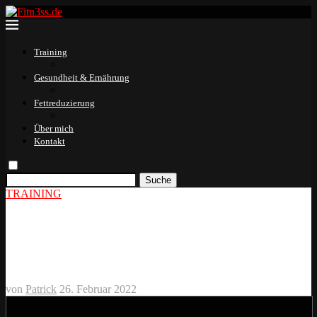
Training
Gesundheit & Ernährung
Fettreduzierung
Über mich
Kontakt
Suche
TRAINING
Richtiges Aufwärmen vor dem
Training
von
Patrick
26. Februar 2022