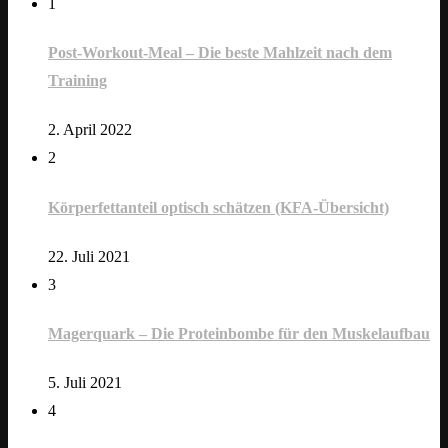
1
Post-Workout-Meal – Die beste Mahlzeit nach dem
Training
2. April 2022
2
Körperfettanteil optisch schätzen (KFA-Übersicht)
22. Juli 2021
3
Magerquark – Die Proteinbombe für den Muskelaufbau
5. Juli 2021
4