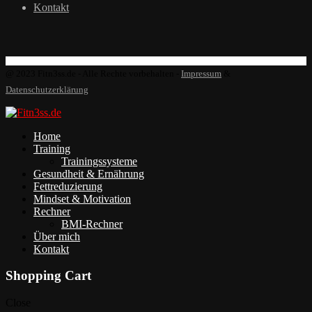
Kontakt
@ 2023 Fitn3ss.de - Alle Rechte vorbehalten -
Impressum
&
Datenschutzerklärung
Home
Training
Trainingssysteme
Gesundheit & Ernährung
Fettreduzierung
Mindset & Motivation
Rechner
BMI-Rechner
Über mich
Kontakt
Shopping Cart
Close