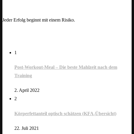
Motivation
Jeder Erfolg beginnt mit einem Risiko.
opuläre Beiträge
1
Post-Workout-Meal – Die beste Mahlzeit nach dem
Training
2. April 2022
2
Körperfettanteil optisch schätzen (KFA-Übersicht)
22. Juli 2021