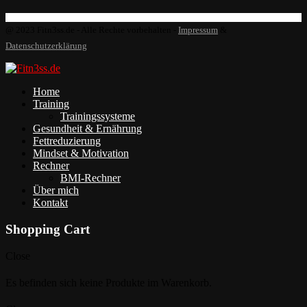
@ 2023 Fitn3ss.de - Alle Rechte vorbehalten -
Impressum
&
Datenschutzerklärung
Home
Training
Trainingssysteme
Gesundheit & Ernährung
Fettreduzierung
Mindset & Motivation
Rechner
BMI-Rechner
Über mich
Kontakt
Shopping Cart
Close
Es befinden sich keine Produkte im Warenkorb.