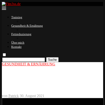
Training
Gesundheit & Ernährung
Fettreduzierung
Über mich
Kontakt
Suche
GESUNDHEIT & ERNÄHRUNG
Dehnen vor oder nach dem
Sport?
von
Patrick
30. August 2021