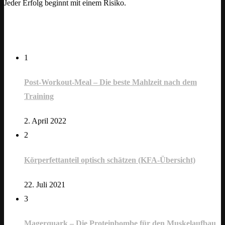
Jeder Erfolg beginnt mit einem Risiko.
opuläre Beiträge
1
Post-Workout-Meal – Die beste Mahlzeit nach dem
Training
2. April 2022
2
Körperfettanteil optisch schätzen (KFA-Übersicht)
22. Juli 2021
3
Magerquark – Die Proteinbombe für den Muskelaufbau