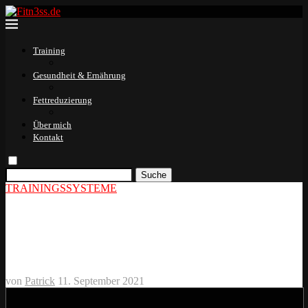
Training
Gesundheit & Ernährung
Fettreduzierung
Über mich
Kontakt
Suche
TRAININGSSYSTEME
German Volume Training
(GVT) 10×10 System
von
Patrick
11. September 2021