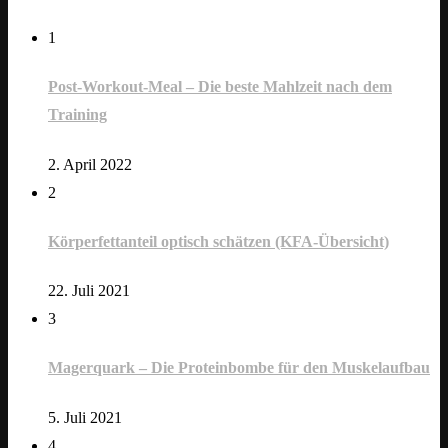
1
Post-Workout-Meal – Die beste Mahlzeit nach dem
Training
2. April 2022
2
Körperfettanteil optisch schätzen (KFA-Übersicht)
22. Juli 2021
3
Magerquark – Die Proteinbombe für den Muskelaufbau
5. Juli 2021
4