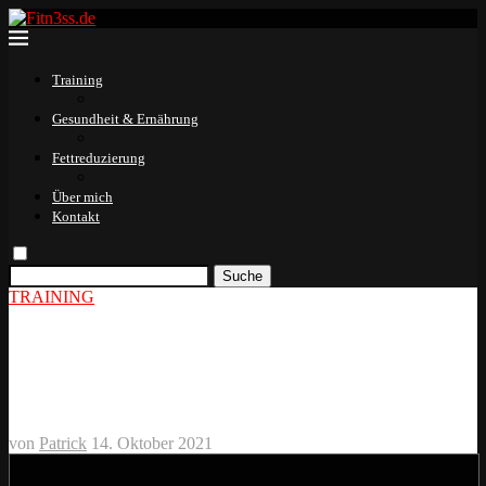
Training
Gesundheit & Ernährung
Fettreduzierung
Über mich
Kontakt
Suche
TRAINING
Intensitätstechniken – Effektiv
& intensiv trainieren
von
Patrick
14. Oktober 2021