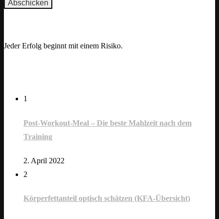
Motivation
Jeder Erfolg beginnt mit einem Risiko.
opuläre Beiträge
1
Post-Workout-Meal – Die beste Mahlzeit nach dem
Training
2. April 2022
2
Körperfettanteil optisch schätzen (KFA-Übersicht)